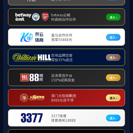
移动应用开发专业
【专业简介】
移动应用开发是中国普通高等学校专科
专业，属于电子与信息大类中的计算机类，主要研究移动
应用软件开发与测试等方面基本知识和技能，进行移动应
用软件编程、测试、维护与销售等。我院移动应用开发专
业于2016年开始招生，目前本专业共有全日制在校生300多
人，专兼职教师5人，均为硕士学位。
【培养目标】
本专业培养理想信念坚定，德、智、
体、美、劳全面发展，具有一定的科学文化水平，良好的
人文素养、职业道德和创新意识，精益求精的工匠精神，
较强的就业能力和可持续发展的能力;掌握本专业知识和技
术技能，面向软件和信息技术服务业的计算机程序设计
员、计算机软件测试员等职业群，能够从事Android开发、
iOS开发、Web前端开发、人工智能相关应用开发等工作的
高素质技术技能人才。
【就业方向】
主要面向Android开发工程师、iOS开发