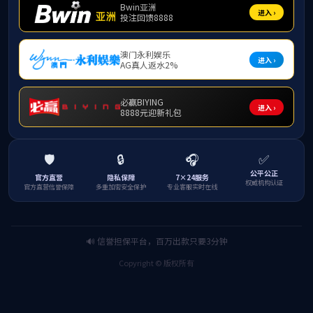
工程师、移动应用软件支持/维护工程师、软件测试、软件
开发工程师、Web应用开发工程师等。
【主干课程】
前端开发技术、Java初级程序设计、Java
高级程序设计、数据库技术与应用、Android应用开发基
础、Android高级开发技术、iOS应用开发基础、iOS高级开
发技术、Android项目开发实战、iOS项目开发实战、Linux
配置开发、软件测试、移动UI设计等。
【实训室介绍】
Android平台实训室：Android平台实训
室位于电教楼208室，该实训室于2017年购建完成。该实训
室共有51台高配置联想一体机，搭配移动开发平台。
Web前端开发实训室：Web前端开发实训室位于电教楼
309室，该实训室于2017年建设完成，包括71台联想品牌台
式机，16GB内存。
iOS程序开发实训室：iOS程序开发实训室创建于2018
年10月，目前实训室拥有iMAC苹果一体机、iPad、iPad
Pro、iPhone7、iPhone8、iPhone8 plus、SurfaceBook、